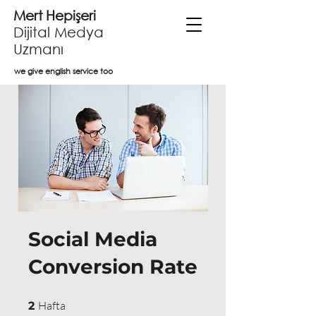
Mert Hepişeri
Dijital Medya
Uzmanı
we give english service too
Social Media
Conversion Rate
2 Hafta
Hafta
2